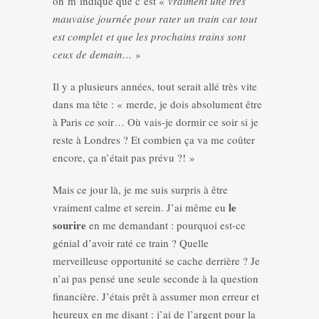
on m’indique que c’est «
vraiment une très
mauvaise journée pour rater un train car tout
est complet et que les prochains trains sont
ceux de demain…
»
Il y a plusieurs années, tout serait allé très vite
dans ma tête : « merde, je dois absolument être
à Paris ce soir… Où vais-je dormir ce soir si je
reste à Londres ? Et combien ça va me coûter
encore, ça n’était pas prévu ?! »
Mais ce jour là, je me suis surpris à être
le
vraiment calme et serein. J’ai même eu
sourire
en me demandant : pourquoi est-ce
génial d’avoir raté ce train ? Quelle
merveilleuse opportunité se cache derrière ? Je
n’ai pas pensé une seule seconde à la question
financière. J’étais prêt à assumer mon erreur et
heureux en me disant : j’ai de l’argent pour la