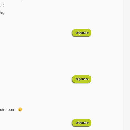
i !
ée,
répondre
répondre
maintenant
répondre