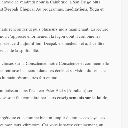
m’envole ce vendredi pour la Californie, à San Diego plus
Deepak Chopra
méditations, Yoga et
and
. Au programme,
aite rencontrer depuis plusieurs mois maintenant. La lecture
 moi. J’apprécie énormément la façon dont il combine les
 science d’aujourd’hui. Deepak est médecin et a, à ce titre,
vice de la spiritualité.
 choses sur la Conscience, notre Conscience et comment elle
 me retrouve beaucoup dans ses écrits et sa vision du sens de
ps humain résonne très fort en moi.
e un poisson dans l’eau car Ester Hicks (Abraham) sera
s
enseignements sur la loi de
se sont fait connaitre par leurs
ergétique et je compte bien m’emplir de toutes ces joyeuses
t mon taux vibratoire. Car vous le savez certainement, au