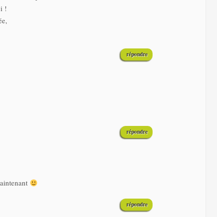
i !
ée,
répondre
répondre
maintenant
répondre