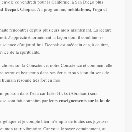
m’envole ce vendredi pour la Californie, à San Diego plus
Deepak Chopra
méditations, Yoga et
and
. Au programme,
aite rencontrer depuis plusieurs mois maintenant. La lecture
 moi. J’apprécie énormément la façon dont il combine les
 science d’aujourd’hui. Deepak est médecin et a, à ce titre,
vice de la spiritualité.
 choses sur la Conscience, notre Conscience et comment elle
 me retrouve beaucoup dans ses écrits et sa vision du sens de
ps humain résonne très fort en moi.
e un poisson dans l’eau car Ester Hicks (Abraham) sera
s
enseignements sur la loi de
se sont fait connaitre par leurs
ergétique et je compte bien m’emplir de toutes ces joyeuses
t mon taux vibratoire. Car vous le savez certainement, au